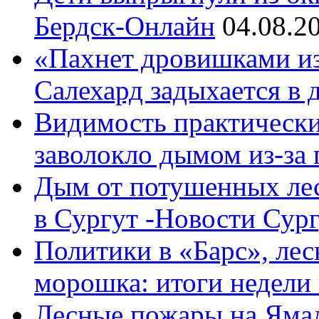
Бердск-Онлайн
04.08.2
«Пахнет дровишками из 
Салехард задыхается в
Видимость практически 
заволокло дымом из-за п
Дым от потушенных ле
в Сургут -Новости Сург
Политики в «Барс», лес
морошка: итоги недел
Лесные пожары на Яма