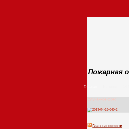
Пожарная о
Главная
История
14
Случайное фото
Главные новости