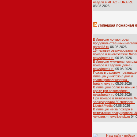
недели в ЯНАО - URA.RU
03.08.2026
Липецкая пожарная 
В Липецке ночью горел
продовольственный магазин
gorod48.ru
06.08.2026
15 человек эвакуировали из
пожара в многоэтажке Липец
newslipetsk.ru
06.08.2026
В Липецке мужчина пострад
пожаре в садовом доме -
newslipetsk.ru
05.08.2026
Пожар в садовом товарище
Липецка уничтожил дом и
травмировал хозяина -
lipetsknews.ru
05.08.2026
В Липецкой области ночью 
сразу три автомобиля -
newslipetsk.ru
04.08.2026
При пожаре в пятиэтажке Л
эвакуировали 30 человек -
LipetskMedia
04.08.2026
В Липецке из-за пожара в
пятиэтажке эвакуировали 3
человек - newslipetsk.ru
04.