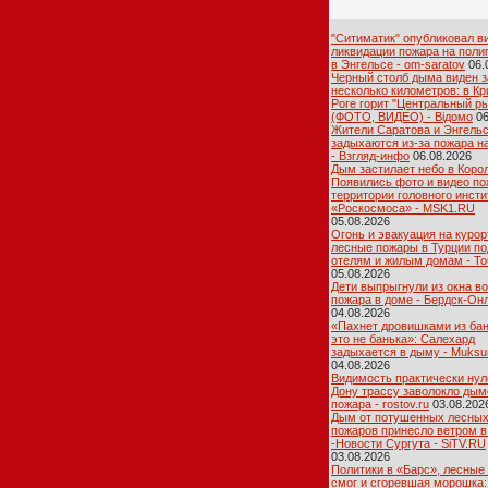
"Ситиматик" опубликовал в
ликвидации пожара на поли
в Энгельсе - om-saratov
06.
Черный столб дыма виден з
несколько километров: в К
Роге горит "Центральный р
(ФОТО, ВИДЕО) - Відомо
06
Жители Саратова и Энгель
задыхаются из-за пожара н
- Взгляд-инфо
06.08.2026
Дым застилает небо в Коро
Появились фото и видео по
территории головного инсти
«Роскосмоса» - MSK1.RU
05.08.2026
Огонь и эвакуация на курор
лесные пожары в Турции по
отелям и жилым домам - To
05.08.2026
Дети выпрыгнули из окна в
пожара в доме - Бердск-Он
04.08.2026
«Пахнет дровишками из бан
это не банька»: Салехард
задыхается в дыму - Muksu
04.08.2026
Видимость практически нул
Дону трассу заволокло дым
пожара - rostov.ru
03.08.202
Дым от потушенных лесны
пожаров принесло ветром в
-Новости Сургута - SiTV.RU
03.08.2026
Политики в «Барс», лесные
смог и сгоревшая морошка: