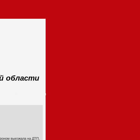
ой области
м
Гостевая
Контакты
гроном выезжала на ДТП,