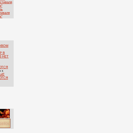
ль
тиваля
''
ОВОМ
Р В
В НЕТ
ЮТСЯ
ч
к
ЫЕ
ЮТСЯ