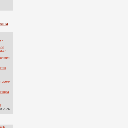
лента
 -
-за
ка -
ал при
стве
сгорели
ипецка
0
08.2026