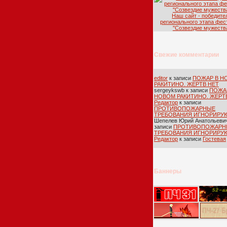
Наш сайт - победите
регионального этапа фес
''Созвездие мужества
Свежие комментарии
editor
к записи
ПОЖАР В Н
РАКИТИНО. ЖЕРТВ НЕТ
sergeykswb
к записи
ПОЖА
НОВОМ РАКИТИНО. ЖЕРТ
Редактор
к записи
ПРОТИВОПОЖАРНЫЕ
ТРЕБОВАНИЯ ИГНОРИРУ
Шепелев Юрий Анатольеви
записи
ПРОТИВОПОЖАРН
ТРЕБОВАНИЯ ИГНОРИРУ
Редактор
к записи
Гостевая
Баннеры