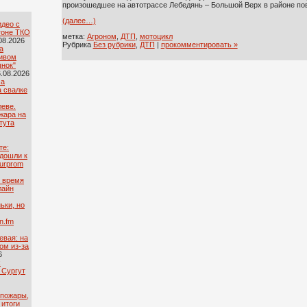
произошедшее на автотрассе Лебедянь – Большой Верх в районе пов
(далее…)
идео с
гоне ТКО
метка:
Агроном
,
ДТП
,
мотоцикл
08.2026
Рубрика
Без рубрики
,
ДТП
|
прокомментировать »
а
ривом
ынок"
.08.2026
са
а свалке
леве.
жара на
тута
те:
дошли к
urprom
о время
лайн
ьки, но
n.fm
евая: на
ом из-за
6
х
 Сургут
 пожары,
 итоги