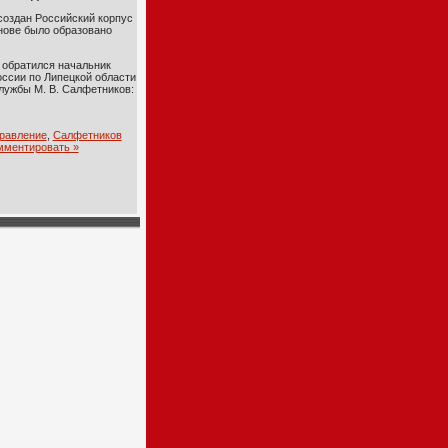
 создан Российский корпус
снове было образовано
 обратился начальник
ссии по Липецкой области
лужбы М. В. Салфетников:
равление
,
Салфетников
мментировать »