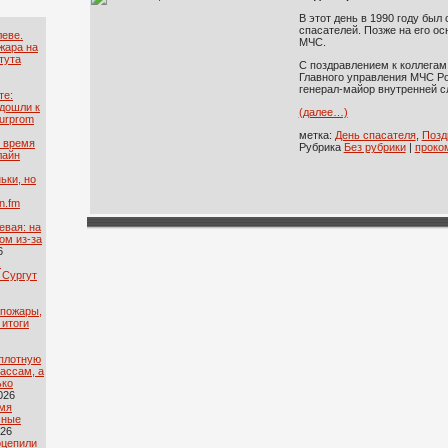
В этот день в 1990 году был
спасателей. Позже на его о
леве.
МЧС.
жара на
тута
С поздравлением к коллегам
Главного управления МЧС Ро
генерал-майор внутренней с
те:
дошли к
(далее…)
urprom
метка:
День спасателя
,
Позд
о время
Рубрика
Без рубрики
|
проко
лайн
ьки, но
n.fm
евая: на
ом из-за
6
х
 Сургут
 пожары,
 итоги
плотную
ассам, а
ько
026
емя
сные
026
оцепили