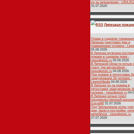
из-за задымления - URA.RU
31.07.2026
Липецкая пожар
лента
Пожар в садовом товарище
Липецка уничтожил дом и
травмировал хозяина - Lipe
05.08.2026
В Липецке мужчина пострад
пожаре в садовом доме -
newslipetsk.ru
05.08.2026
В Липецкой области ночью 
сразу три автомобиля -
newslipetsk.ru
04.08.2026
При пожаре в пятиэтажке Л
эвакуировали 30 человек -
LipetskMedia
04.08.2026
В Липецке из-за пожара в
пятиэтажке эвакуировали 3
человек - newslipetsk.ru
04.
В Липецке ночью горел
продовольственный магазин
Gorod48
31.07.2026
Под Чаплыгиным огонь уни
дом, баню и постройки, пог
жеребёнок - newslipetsk.ru
27.07.2026