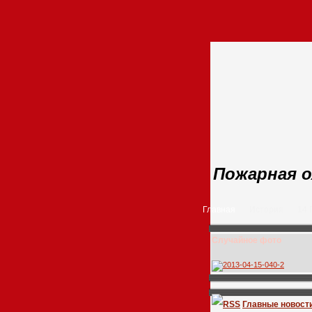
Пожарная о
Главная
История
14
Случайное фото
Главные новост