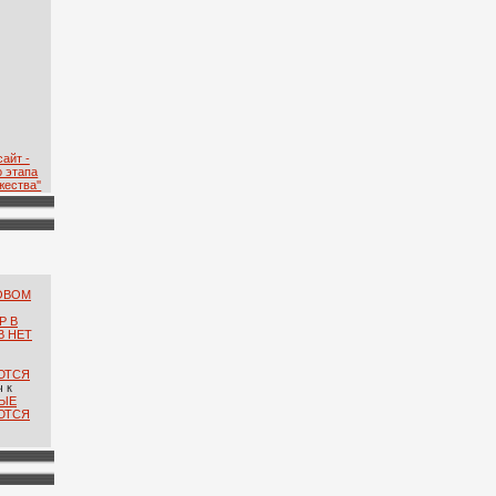
айт -
о этапа
ества''
ОВОМ
Р В
В НЕТ
ЮТСЯ
ч
к
ЫЕ
ЮТСЯ