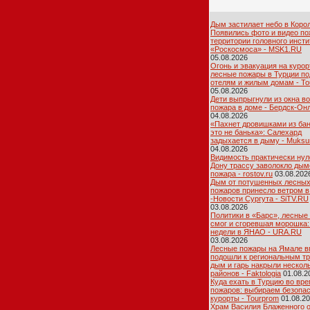
Дым застилает небо в Коро
Появились фото и видео по
территории головного инсти
«Роскосмоса» - MSK1.RU
05.08.2026
Огонь и эвакуация на курор
лесные пожары в Турции по
отелям и жилым домам - To
05.08.2026
Дети выпрыгнули из окна в
пожара в доме - Бердск-Он
04.08.2026
«Пахнет дровишками из бан
это не банька»: Салехард
задыхается в дыму - Muksu
04.08.2026
Видимость практически нул
Дону трассу заволокло дым
пожара - rostov.ru
03.08.202
Дым от потушенных лесны
пожаров принесло ветром в
-Новости Сургута - SiTV.RU
03.08.2026
Политики в «Барс», лесные
смог и сгоревшая морошка:
недели в ЯНАО - URA.RU
03.08.2026
Лесные пожары на Ямале в
подошли к региональным тр
дым и гарь накрыли нескол
районов - Faktologia
01.08.2
Куда ехать в Турцию во вр
пожаров: выбираем безопа
курорты - Tourprom
01.08.2
Храм Василия Блаженного 