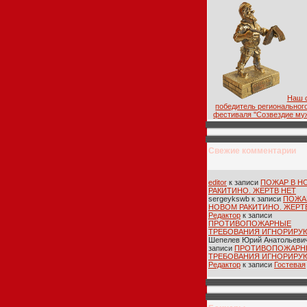
Наш с
победитель региональног
фестиваля ''Созвездие муж
Свежие комментарии
editor
к записи
ПОЖАР В Н
РАКИТИНО. ЖЕРТВ НЕТ
sergeykswb
к записи
ПОЖА
НОВОМ РАКИТИНО. ЖЕРТ
Редактор
к записи
ПРОТИВОПОЖАРНЫЕ
ТРЕБОВАНИЯ ИГНОРИРУ
Шепелев Юрий Анатольеви
записи
ПРОТИВОПОЖАРН
ТРЕБОВАНИЯ ИГНОРИРУ
Редактор
к записи
Гостевая