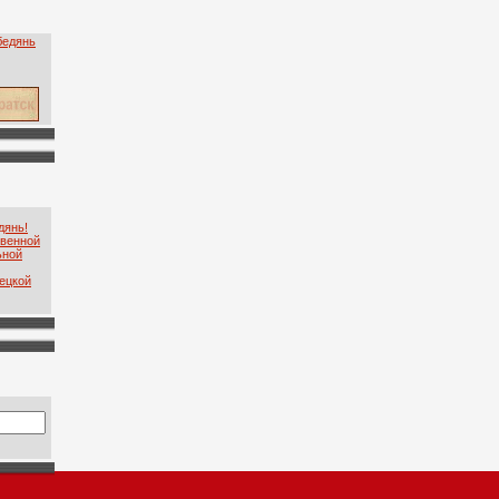
дянь!
твенной
ьной
ецкой