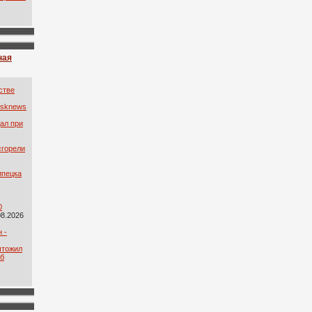
ная
стве
tsknews
ал при
сгорели
ипецка
0
08.2026
 -
чтожил
иб