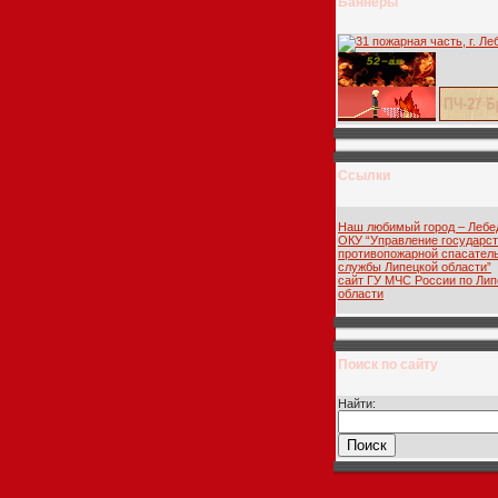
Баннеры
Ссылки
Наш любимый город – Лебе
ОКУ “Управление государс
противопожарной спасател
службы Липецкой области”
сайт ГУ МЧС России по Лип
области
Поиск по сайту
Найти: