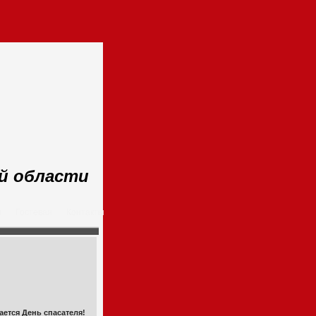
ой области
м
Гостевая
Контакты
ается День спасателя!