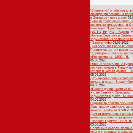
"Ситиматик" опубликовал в
ликвидации пожара на поли
в Энгельсе - om-saratov
06.
Черный столб дыма виден з
несколько километров: в К
Роге горит "Центральный р
(ФОТО, ВИДЕО) - Відомо
06
Жители Саратова и Энгель
задыхаются из-за пожара н
- Взгляд-инфо
06.08.2026
Дым застилает небо в Коро
Появились фото и видео по
территории головного инсти
«Роскосмоса» - MSK1.RU
05.08.2026
Огонь и эвакуация на курор
лесные пожары в Турции по
отелям и жилым домам - To
05.08.2026
Дети выпрыгнули из окна в
пожара в доме - Бердск-Он
04.08.2026
«Пахнет дровишками из бан
это не банька»: Салехард
задыхается в дыму - Muksu
04.08.2026
Видимость практически нул
Дону трассу заволокло дым
пожара - rostov.ru
03.08.202
Дым от потушенных лесны
пожаров принесло ветром в
-Новости Сургута - SiTV.RU
03.08.2026
Политики в «Барс», лесные
смог и сгоревшая морошка: