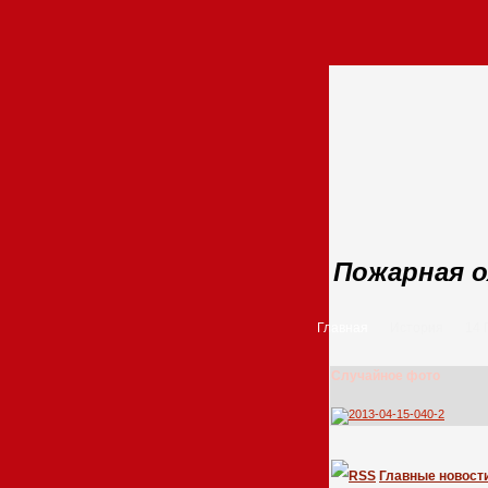
Пожарная о
Главная
История
14
Случайное фото
Главные новост