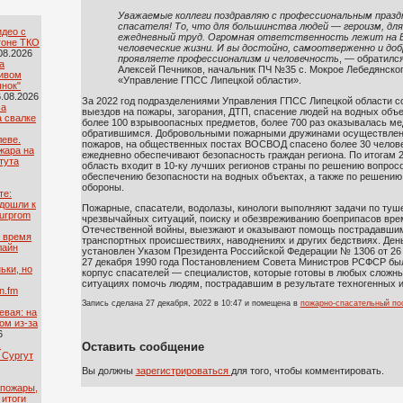
Уважаемые коллеги поздравляю с профессиональным праз
спасателя! То, что для большинства людей — героизм, дл
идео с
ежедневный труд. Огромная ответственность лежит на В
гоне ТКО
человеческие жизни. И вы достойно, самоотверженно и до
08.2026
проявляете профессионализм и человечность
, — обратилс
а
Алексей Печников, начальник ПЧ №35 с. Мокрое Лебедянско
ривом
«Управление ГПСС Липецкой области».
ынок"
.08.2026
За 2022 год подразделениями Управления ГПСС Липецкой области с
са
выездов на пожары, загорания, ДТП, спасение людей на водных объе
а свалке
более 100 взрывоопасных предметов, более 700 раз оказывалась м
обратившимся. Добровольными пожарными дружинами осуществлено
леве.
пожаров, на общественных постах ВОСВОД спасено более 30 челове
жара на
ежедневно обеспечивают безопасность граждан региона. По итогам 2
тута
область входит в 10-ку лучших регионов страны по решению вопрос
обеспечению безопасности на водных объектах, а также по решению
обороны.
те:
дошли к
Пожарные, спасатели, водолазы, кинологи выполняют задачи по туш
urprom
чрезвычайных ситуаций, поиску и обезвреживанию боеприпасов вре
Отечественной войны, выезжают и оказывают помощь пострадавшим
о время
транспортных происшествиях, наводнениях и других бедствиях. Ден
лайн
установлен Указом Президента Российской Федерации № 1306 от 26 
27 декабря 1990 года Постановлением Совета Министров РСФСР бы
ьки, но
корпус спасателей — специалистов, которые готовы в любых сложны
ситуациях помочь людям, пострадавшим в результате техногенных 
n.fm
Запись сделана 27 декабря, 2022 в 10:47 и помещена в
пожарно-спасательный по
евая: на
ом из-за
6
х
Оставить сообщение
 Сургут
Вы должны
зарегистрироваться
для того, чтобы комментировать.
 пожары,
 итоги