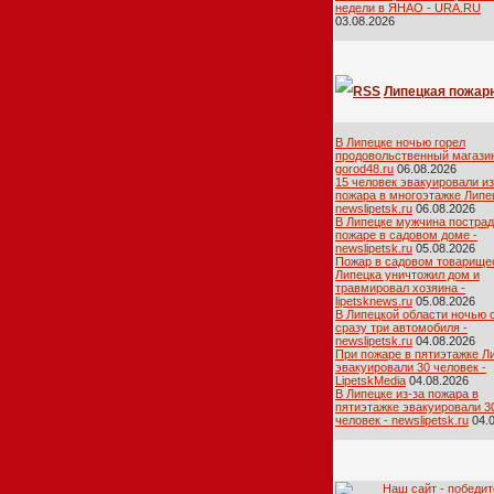
недели в ЯНАО - URA.RU
03.08.2026
Липецкая пожар
лента
В Липецке ночью горел
продовольственный магазин
gorod48.ru
06.08.2026
15 человек эвакуировали из
пожара в многоэтажке Липец
newslipetsk.ru
06.08.2026
В Липецке мужчина пострад
пожаре в садовом доме -
newslipetsk.ru
05.08.2026
Пожар в садовом товарище
Липецка уничтожил дом и
травмировал хозяина -
lipetsknews.ru
05.08.2026
В Липецкой области ночью 
сразу три автомобиля -
newslipetsk.ru
04.08.2026
При пожаре в пятиэтажке Л
эвакуировали 30 человек -
LipetskMedia
04.08.2026
В Липецке из-за пожара в
пятиэтажке эвакуировали 3
человек - newslipetsk.ru
04.