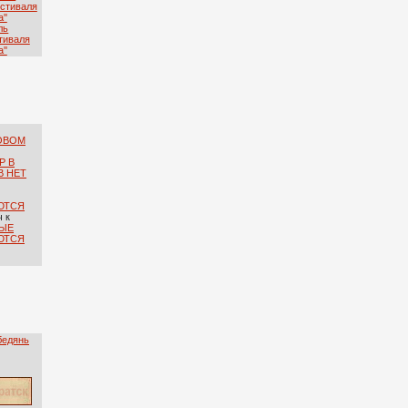
ль
тиваля
''
ОВОМ
Р В
В НЕТ
ЮТСЯ
ч
к
ЫЕ
ЮТСЯ