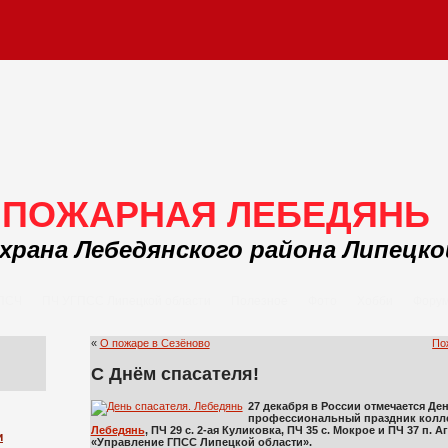
ПОЖАРНАЯ ЛЕБЕДЯНЬ
храна Лебедянского района Липецк
 ПСЧ
ПЧ УГПСС Липецкой области
Полезное
Фото
Хобби
Фору
«
О пожаре в Сезёново
По
С Днём спасателя!
27 декабря в России отмечается Де
профессиональный праздник колл
Лебедянь
, ПЧ 29 с. 2-ая Куликовка, ПЧ 35 с. Мокрое и ПЧ 37 п. 
и
«Управление ГПСС Липецкой области».