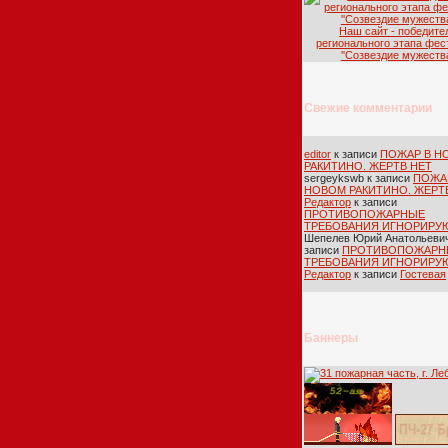
Наш сайт - победите
регионального этапа фес
''Созвездие мужества
Свежие комментарии
editor
к записи
ПОЖАР В Н
РАКИТИНО. ЖЕРТВ НЕТ
sergeykswb
к записи
ПОЖА
НОВОМ РАКИТИНО. ЖЕРТ
Редактор
к записи
ПРОТИВОПОЖАРНЫЕ
ТРЕБОВАНИЯ ИГНОРИРУ
Шепелев Юрий Анатольеви
записи
ПРОТИВОПОЖАРН
ТРЕБОВАНИЯ ИГНОРИРУ
Редактор
к записи
Гостевая
Баннеры