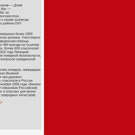
дником — Днем
я Вас —
ас за
бросовестно,
я к своим коллегам
го района ОКУ
овершено более 2900
ктах региона. Уничтожено
едицинская помощь
 484 выезда на тушение
к. Более 600 спасателей
022 года Липецкая
ов пожарной безопасности,
 вопросов гражданской
ению пожаров, ликвидации
мен Великой
 при дорожно-
ь спасателя в России
ноября 1995 года. Именно
л образован Российский
х и опасных для жизни
и природных катастроф.
ст
.