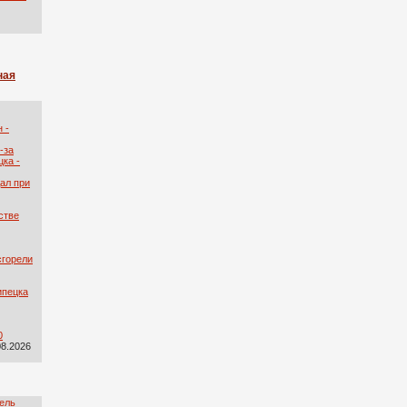
ная
 -
-за
ка -
ал при
стве
сгорели
ипецка
0
08.2026