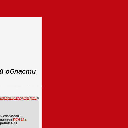
ой области
м
Гостевая
Контакты
жар проще предупредить
»
нь спасателя —
ективов
ПСЧ 14 г.
Агроном ОКУ