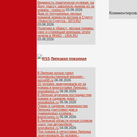
Видимость практически нулевая: на
Дону трассу заволокло дымом из-за
пожара - rostov.ru
03.08.2026
Комментирова
Дым от потушенных лесных
пожаров принесло ветром в Сургут
-Новости Сургута - SiTV.RU
03.08.2026
Политики в «Барс», лесные пожары,
смог и сгоревшая морошка: итоги
недели в ЯНАО - URA.RU
03.08.2026
Липецкая пожарная
лента
В Липецке ночью горел
продовольственный магазин -
gorod48.ru
06.08.2026
15 человек эвакуировали из-за
пожара в многоэтажке Липецка -
newslipetsk.ru
06.08.2026
В Липецке мужчина пострадал при
пожаре в садовом доме -
newslipetsk.ru
05.08.2026
Пожар в садовом товариществе
Липецка уничтожил дом и
травмировал хозяина -
lipetsknews.ru
05.08.2026
В Липецкой области ночью сгорели
сразу три автомобиля -
newslipetsk.ru
04.08.2026
При пожаре в пятиэтажке Липецка
эвакуировали 30 человек -