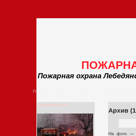
ПОЖАРНА
Пожарная охрана Лебедян
Главная
История
14 ПСЧ
ПЧ УГПСС Липецкой об
Случайное фото
Архив (19
На фото — н