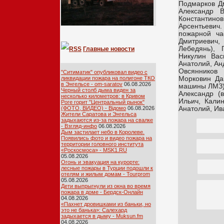
Подмарков Д
Александр 
Константино
Арсентьевич
пожарной ча
Дмитриевич,
Лебедянь), 
Главные новости
Никулин Вас
Анатолий, Ан
Овсянников
"Ситиматик" опубликовал видео с
Морковин Да
ликвидации пожара на полигоне ТКО
в Энгельсе - om-saratov
06.08.2026
машины ЛМЗ),
Черный столб дыма виден за
Александр (
несколько километров: в Кривом
Ильич, Кали
Роге горит "Центральный рынок"
Анатолий, Ив
(ФОТО, ВИДЕО) - Відомо
06.08.2026
Жители Саратова и Энгельса
задыхаются из-за пожара на свалке
- Взгляд-инфо
06.08.2026
Дым застилает небо в Королеве.
Появились фото и видео пожара на
территории головного института
«Роскосмоса» - MSK1.RU
05.08.2026
Огонь и эвакуация на курорте:
лесные пожары в Турции подошли к
отелям и жилым домам - Tourprom
05.08.2026
Дети выпрыгнули из окна во время
пожара в доме - Бердск-Онлайн
04.08.2026
«Пахнет дровишками из баньки, но
это не банька»: Салехард
задыхается в дыму - Muksun.fm
04.08.2026