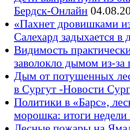
Бердск-Онлайн
04.08.2
«Пахнет дровишками из 
Салехард задыхается в
Видимость практически 
заволокло дымом из-за п
Дым от потушенных ле
в Сургут -Новости Сург
Политики в «Барс», лес
морошка: итоги недел
Лесные пожары на Яма