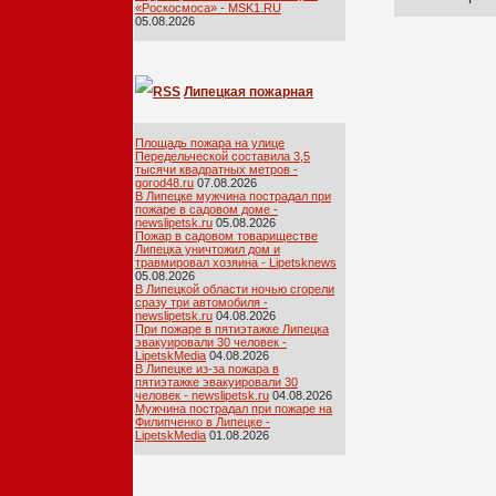
«Роскосмоса» - MSK1.RU
05.08.2026
Липецкая пожарная
лента
Площадь пожара на улице
Передельческой составила 3,5
тысячи квадратных метров -
gorod48.ru
07.08.2026
В Липецке мужчина пострадал при
пожаре в садовом доме -
newslipetsk.ru
05.08.2026
Пожар в садовом товариществе
Липецка уничтожил дом и
травмировал хозяина - Lipetsknews
05.08.2026
В Липецкой области ночью сгорели
сразу три автомобиля -
newslipetsk.ru
04.08.2026
При пожаре в пятиэтажке Липецка
эвакуировали 30 человек -
LipetskMedia
04.08.2026
В Липецке из-за пожара в
пятиэтажке эвакуировали 30
человек - newslipetsk.ru
04.08.2026
Мужчина пострадал при пожаре на
Филипченко в Липецке -
LipetskMedia
01.08.2026