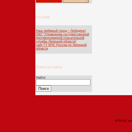
Ссылки
Наш любимый город – Лебедянь!
ОКУ “Управление государственной
противопожарной спасательной
службы Липецкой области”
сайт ГУ МЧС России по Липецкой
области
Поиск по сайту
Найти:
Карта сайта
© ПЧ-31. de