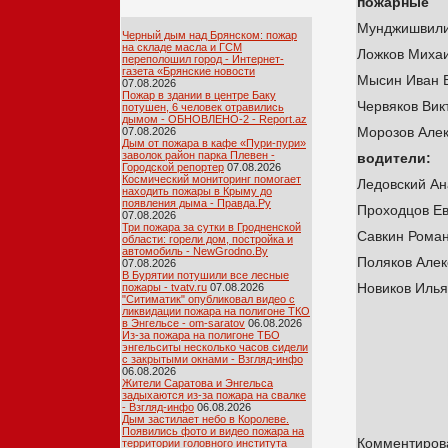
пожарные
Мунджишвили
Черный дым над Брянском: пожар
на складе масла и ГСМ
Ложков Миха
переполошил город - Интернет-
газета «Брянские новости
Мысин Иван 
07.08.2026
Пожар в здании в центре Баку
Червяков Вик
потушен, 6 человек отравились
дымом - ОБНОВЛЕНО-2 - Report.az
Морозов Алек
07.08.2026
Дым от пожара в кафе «Пури-пури»
заволок район парка Плевен -
водители:
Городской репортер
07.08.2026
Космический мониторинг помогает
Ледовский Ан
находить пожары в Крыму до
появления дыма - Правда.Ру
Проходцов Ев
07.08.2026
Три пожара за сутки в Гродненской
Савкин Роман
области: горели дом, постройка и
автомобиль - NewGrodno.By
Поляков Алек
07.08.2026
В Бурятии потушили все лесные
Новиков Илья
пожары - tvatv.ru
07.08.2026
"Ситиматик" опубликовал видео с
ликвидации пожара на полигоне ТКО
в Энгельсе - om-saratov
06.08.2026
Из-за пожара на полигоне ТБО
энгельситы несколько часов сидели
с закрытыми окнами - Взгляд-инфо
06.08.2026
Жители Саратова и Энгельса
задыхаются из-за пожара на свалке
- Взгляд-инфо
06.08.2026
Дым застилает небо в Королеве.
Появились фото и видео пожара на
Комментирова
территории головного института