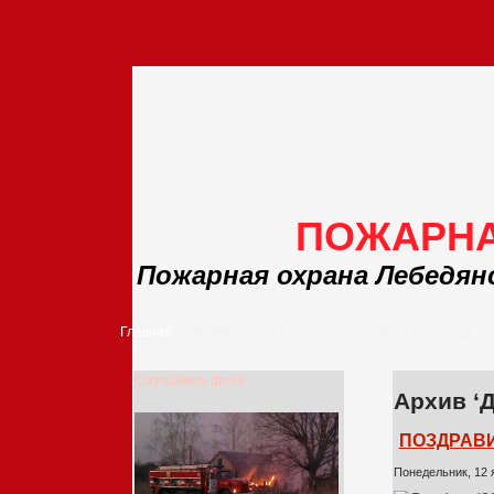
ПОЖАРНА
Пожарная охрана Лебедян
Главная
История
14 ПСЧ
ПЧ УГПСС Липецкой об
Случайное фото
Архив ‘
ПОЗДРАВ
Понедельник, 12 