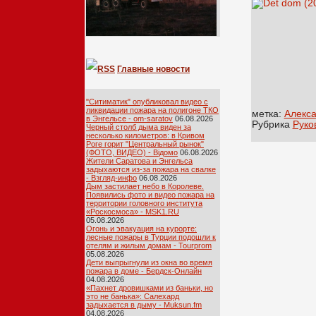
Главные новости
"Ситиматик" опубликовал видео с
ликвидации пожара на полигоне ТКО
метка:
Алекс
в Энгельсе - om-saratov
06.08.2026
Рубрика
Руко
Черный столб дыма виден за
несколько километров: в Кривом
Роге горит "Центральный рынок"
(ФОТО, ВИДЕО) - Відомо
06.08.2026
Жители Саратова и Энгельса
задыхаются из-за пожара на свалке
- Взгляд-инфо
06.08.2026
Дым застилает небо в Королеве.
Появились фото и видео пожара на
территории головного института
«Роскосмоса» - MSK1.RU
05.08.2026
Огонь и эвакуация на курорте:
лесные пожары в Турции подошли к
отелям и жилым домам - Tourprom
05.08.2026
Дети выпрыгнули из окна во время
пожара в доме - Бердск-Онлайн
04.08.2026
«Пахнет дровишками из баньки, но
это не банька»: Салехард
задыхается в дыму - Muksun.fm
04.08.2026