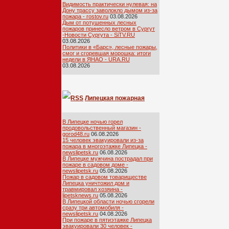
Видимость практически нулевая: на
Дону трассу заволокло дымом из-за
пожара - rostov.ru
03.08.2026
Дым от потушенных лесных
пожаров принесло ветром в Сургут
-Новости Сургута - SiTV.RU
03.08.2026
Политики в «Барс», лесные пожары,
смог и сгоревшая морошка: итоги
недели в ЯНАО - URA.RU
03.08.2026
Липецкая пожарная
лента
В Липецке ночью горел
продовольственный магазин -
gorod48.ru
06.08.2026
15 человек эвакуировали из-за
пожара в многоэтажке Липецка -
newslipetsk.ru
06.08.2026
В Липецке мужчина пострадал при
пожаре в садовом доме -
newslipetsk.ru
05.08.2026
Пожар в садовом товариществе
Липецка уничтожил дом и
травмировал хозяина -
lipetsknews.ru
05.08.2026
В Липецкой области ночью сгорели
сразу три автомобиля -
newslipetsk.ru
04.08.2026
При пожаре в пятиэтажке Липецка
эвакуировали 30 человек -