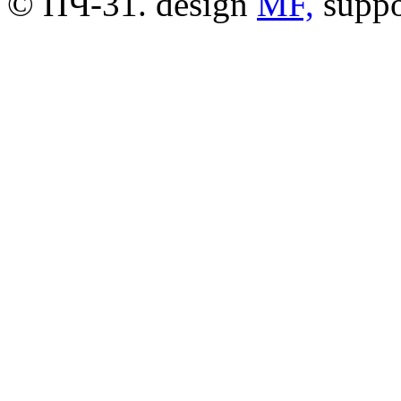
© ПЧ-31. design
MF,
supp