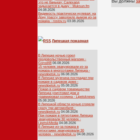
Вы должны
з
это не банька»: Салехард
задыхается в дыму - Muksun.fm
04.08.2026
Видимость практически нулевая: на
Дону трассу заволокло дымом из-за
пожара - rostov.ru
03.08.2026
Липецкая пожарная
лента
В Липецке ночью горел
продовольственный магазин -
Gorod48
06.08.2026
15 человек эвакуировали из-за
пожара в многоэтажке Липецка -
newslipetsk.ru
06.08.2026
В Липецке мужчина пострадал при
пожаре в садовом доме -
newslipetsk.ru
05.08.2026
Пожар в садовом товариществе
Липецка уничтожил дом и
травмировал хозяина - Lipetsknews
05.08.2026
В Липецкой области ночью сгорели
сразу три автомобиля -
newslipetsk.ru
04.08.2026
При пожаре в пятиэтажке Липецка
эвакуировали 30 человек -
LipetskMedia
04.08.2026
В Липецке из-за пожара в
пятиэтажке эвакуировали 30
человек - newslipetsk.ru
04.08.2026