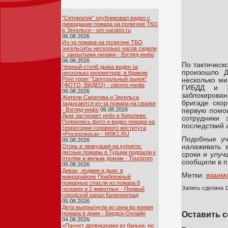
"Ситиматик" опубликовал видео с
ликвидации пожара на полигоне ТКО
в Энгельсе - om-saratov.ru
06.08.2026
Из-за пожара на полигоне ТБО
энгельситы несколько часов сидели
с закрытыми окнами - Взгляд-инфо
06.08.2026
По тактическ
Черный столб дыма виден за
произошло Д
несколько километров: в Кривом
Роге горит "Центральный рынок"
несколько ми
(ФОТО, ВИДЕО) - vidomo.media
ГИБДД и 31
06.08.2026
заблокирован
Жители Саратова и Энгельса
бригаде ско
задыхаются из-за пожара на свалке
- Взгляд-инфо
06.08.2026
первую помощ
Дым застилает небо в Королеве.
сотрудники 
Появились фото и видео пожара на
последствий 
территории головного института
«Роскосмоса» - MSK1.RU
Подобные уч
05.08.2026
налаживать 
Огонь и эвакуация на курорте:
лесные пожары в Турции подошли к
сроки и улуч
отелям и жилым домам - Tourprom
сообщили в п
05.08.2026
Диван, лоджия и дым: в
Метки:
взаим
микрорайоне Прибрежный
пожарные спасли из пожара 8
Запись сделана 1
человек и 2 животных - Первый
городской канал Калининград
05.08.2026
Дети выпрыгнули из окна во время
пожара в доме - Бердск-Онлайн
Оставить 
04.08.2026
«Пахнет дровишками из баньки, но