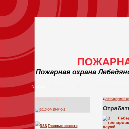
ПОЖАРНА
Пожарная охрана Лебедян
Главная
История
14 ПСЧ
ПЧ УГПСС Липецкой об
«
Автоавария в с
Случайное фото
Отрабат
Главные новости