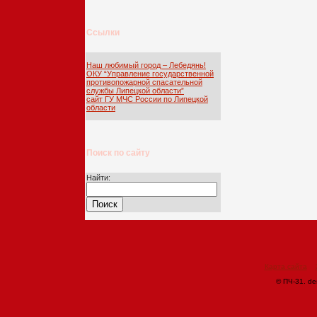
Ссылки
Наш любимый город – Лебедянь!
ОКУ “Управление государственной
противопожарной спасательной
службы Липецкой области”
сайт ГУ МЧС России по Липецкой
области
Поиск по сайту
Найти:
Карта сайта
© ПЧ-31. de