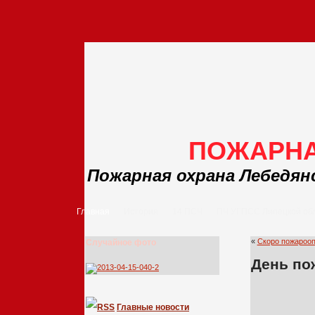
ПОЖАРНА
Пожарная охрана Лебедян
Главная
История
14 ПСЧ
ПЧ УГПСС Липецкой об
«
Скоро пожароо
Случайное фото
День по
Главные новости