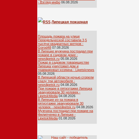
- Взгляд-инфо
06.08.2026
Липецкая пожарная
лента
Площадь пожара на улице
Передельческой составила 3,5
тысячи квадратных метров -
Gorod48
07.08.2026
В Липецке мужчина пострадал при
пожаре в садовом доме -
newslipetsk.ru
05.08.2026
Пожар в садовом товариществе
Липецка уничтожил дом и
травмировал хозяина - Lipetsknews
05.08.2026
В Липецкой области ночью сгорели
сразу три автомобиля -
newslipetsk.ru
04.08.2026
При пожаре в пятиэтажке Липецка
эвакуировали 30 человек -
LipetskMedia
04.08.2026
В Липецке из-за пожара в
пятиэтажке эвакуировали 30
человек - newslipetsk.ru
04.08.2026
Мужчина пострадал при пожаре на
Филипченко в Липецке -
LipetskMedia
01.08.2026