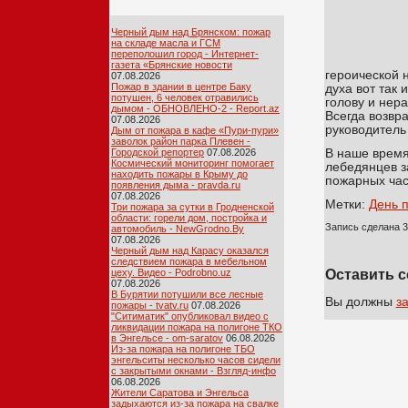
Черный дым над Брянском: пожар
на складе масла и ГСМ
переполошил город - Интернет-
газета «Брянские новости
героической н
07.08.2026
Пожар в здании в центре Баку
духа вот так 
потушен, 6 человек отравились
голову и нер
дымом - ОБНОВЛЕНО-2 - Report.az
Всегда возвр
07.08.2026
руководитель
Дым от пожара в кафе «Пури-пури»
заволок район парка Плевен -
В наше время
Городской репортер
07.08.2026
Космический мониторинг помогает
лебедянцев з
находить пожары в Крыму до
пожарных час
появления дыма - pravda.ru
07.08.2026
Метки:
День 
Три пожара за сутки в Гродненской
области: горели дом, постройка и
Запись сделана 3
автомобиль - NewGrodno.By
07.08.2026
Черный дым над Карасу оказался
следствием пожара в мебельном
цеху. Видео - Podrobno.uz
Оставить 
07.08.2026
В Бурятии потушили все лесные
Вы должны
з
пожары - tvatv.ru
07.08.2026
"Ситиматик" опубликовал видео с
ликвидации пожара на полигоне ТКО
в Энгельсе - om-saratov
06.08.2026
Из-за пожара на полигоне ТБО
энгельситы несколько часов сидели
с закрытыми окнами - Взгляд-инфо
06.08.2026
Жители Саратова и Энгельса
задыхаются из-за пожара на свалке