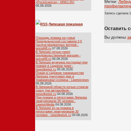
Метки:
Лебед
«Роскосмоса» - MSK1.RU
профилактич
05.08.2026
Запись сделана 1
Липецкая пожарная
Оставить 
лента
Вы должны
з
Площадь пожара на улице
Передельческой составила 3,5
тысячи квадратных метров -
gorod48.ru
07.08.2026
В Липецке ночью горел
продовольственный магазин -
gorod48.ru
06.08.2026
В Липецке мужчина пострадал при
пожаре в садовом доме -
newslipetsk.ru
05.08.2026
Пожар в садовом товариществе
Липецка уничтожил дом и
травмировал хозяина - Lipetsknews
05.08.2026
В Липецкой области ночью сгорели
сразу три автомобиля -
newslipetsk.ru
04.08.2026
При пожаре в пятиэтажке Липецка
эвакуировали 30 человек -
LipetskMedia
04.08.2026
В Липецке из-за пожара в
пятиэтажке эвакуировали 30
человек - newslipetsk.ru
04.08.2026