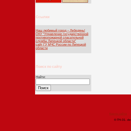
Ссылки
Наш любимый город – Лебедянь!
ОКУ “Управление государственной
противопожарной спасательной
службы Липецкой области”
сайт ГУ МЧС России по Липецкой
области
Поиск по сайту
Найти:
Карта сайта
© ПЧ-31. de