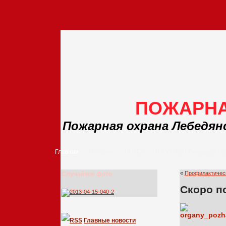
ПОЖАРНА
Пожарная охрана Лебедян
Главная
История
14 ПСЧ
ПЧ УГПСС Липецкой об
«
Профилактичес
Случайное фото
Скоро п
Главные новости