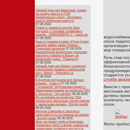
Черный дым над Брянском: пожар
на складе масла и ГСМ
переполошил город - Интернет-
газета «Брянские новости
07.08.2026
Пожар в здании в центре Баку
потушен, 6 человек отравились
дымом - ОБНОВЛЕНО-2 - report.az
водоснабжени
07.08.2026
окоса террит
Дым от пожара в кафе «Пури-пури»
заволок район парка Плевен -
организации 
Городской репортер
07.08.2026
мер пожарной
Космический мониторинг помогает
находить пожары в Крыму до
Роль глав по
появления дыма - Правда.Ру
эффективной
07.08.2026
безопасности
Черный дым над Карасу оказался
следствием пожара в мебельном
предупрежден
цеху. Видео - Podrobno.uz
создаются ус
07.08.2026
службе ведом
В Бурятии потушили все лесные
пожары - tvatv.ru
07.08.2026
Вместе с про
"Ситиматик" опубликовал видео с
ликвидации пожара на полигоне ТКО
местными жит
в Энгельсе - om-saratov
06.08.2026
должны прине
Из-за пожара на полигоне ТБО
исключить че
энгельситы несколько часов сидели
сезон.
с закрытыми окнами - Взгляд-инфо
06.08.2026
Жители Саратова и Энгельса
задыхаются из-за пожара на свалке
- Взгляд-инфо
06.08.2026
Дым застилает небо в Королеве.
Фото предос
Появились фото и видео пожара на
территории головного института