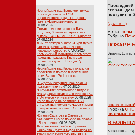
Прошедшей 
сгорел дом
Черный дым над Брянском: пожар
на складе масла и ГСМ
поступил в 5
переполошил город - Интернет-
газета «Брянские новости
(далее…)
07.08.2026
Пожар в здании в центре Баку
метка:
Больш
потушен, 6 человек отравились
Рубрика
Пож
дымом - ОБНОВЛЕНО-2 - report.az
07.08.2026
Дым от пожара в кафе «Пури-пури»
ПОЖАР В 
заволок район парка Плевен -
Городской репортер
07.08.2026
Вторник, 15 марта
Космический мониторинг помогает
находить пожары в Крыму до
появления дыма - Правда.Ру
07.08.2026
Черный дым над Карасу оказался
следствием пожара в мебельном
цеху. Видео - Podrobno.uz
07.08.2026
В Бурятии потушили все лесные
пожары - tvatv.ru
07.08.2026
"Ситиматик" опубликовал видео с
ликвидации пожара на полигоне ТКО
в Энгельсе - om-saratov
06.08.2026
Из-за пожара на полигоне ТБО
спасательный
энгельситы несколько часов сидели
с закрытыми окнами - Взгляд-инфо
Рубрика
ОПС
06.08.2026
прокомментир
Жители Саратова и Энгельса
задыхаются из-за пожара на свалке
В БОЛЬШИ
- Взгляд-инфо
06.08.2026
Дым застилает небо в Королеве.
Появились фото и видео пожара на
Воскресенье, 7 д
территории головного института