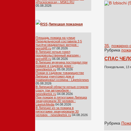
«Роскосмоса» - MSK1.RU
05.08.2026
Липецкая пожарная
лента
Площадь пожара на улице
Передельческой составила 3,5
тысячи квадратных метров -
35
,
пожарно-
gorod48.ru
07.08.2026
Рубрика
пожа
В Липецке ночью горел
продовольственный магазин -
СПАС ЧЕЛ
gorod48.ru
06.08.2026
В Липецке мужчина пострадал при
пожаре в садовом доме -
Понедельник, 13 
newslipetsk.ru
05.08.2026
Пожар в садовом товариществе
Липецка уничтожил дом и
травмировал хозяина - Lipetsknews
05.08.2026
В Липецкой области ночью сгорели
сразу три автомобиля -
newslipetsk.ru
04.08.2026
При пожаре в пятиэтажке Липецка
эвакуировали 30 человек -
LipetskMedia
04.08.2026
В Липецке из-за пожара в
пятиэтажке эвакуировали 30
человек - newslipetsk.ru
04.08.2026
Рубрика
Пож