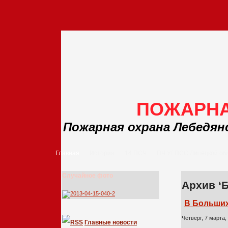
ПОЖАРНА
Пожарная охрана Лебедян
Главная
История
14 ПСЧ
ПЧ УГПСС Липецкой об
Случайное фото
Архив ‘
В Больших
Четверг, 7 марта,
Главные новости