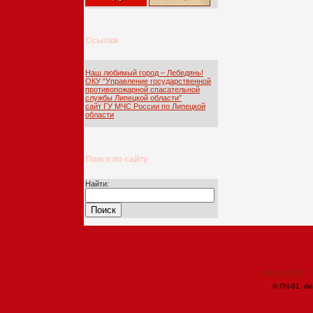
Ссылки
Наш любимый город – Лебедянь!
ОКУ “Управление государственной
противопожарной спасательной
службы Липецкой области”
сайт ГУ МЧС России по Липецкой
области
Поиск по сайту
Найти:
Карта сайта
© ПЧ-31. de