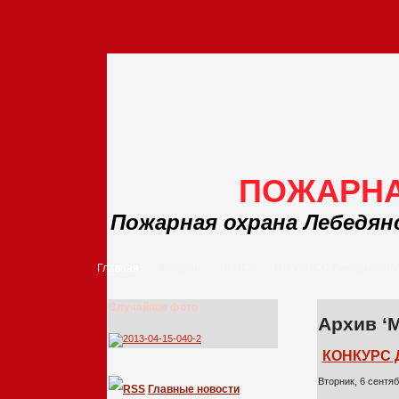
ПОЖАРНА
Пожарная охрана Лебедян
Главная
История
14 ПСЧ
ПЧ УГПСС Липецкой об
Случайное фото
Архив ‘
КОНКУРС 
Вторник, 6 сентяб
Главные новости