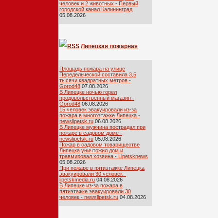
человек и 2 животных - Первый
городской канал Калининград
05.08.2026
Липецкая пожарная
лента
Площадь пожара на улице
Передельческой составила 3,5
тысячи квадратных метров -
Gorod48
07.08.2026
В Липецке ночью горел
продовольственный магазин -
Gorod48
06.08.2026
15 человек эвакуировали из-за
пожара в многоэтажке Липецка -
newslipetsk.ru
06.08.2026
В Липецке мужчина пострадал при
пожаре в садовом доме -
newslipetsk.ru
05.08.2026
Пожар в садовом товариществе
Липецка уничтожил дом и
травмировал хозяина - Lipetsknews
05.08.2026
При пожаре в пятиэтажке Липецка
эвакуировали 30 человек -
lipetskmedia.ru
04.08.2026
В Липецке из-за пожара в
пятиэтажке эвакуировали 30
человек - newslipetsk.ru
04.08.2026