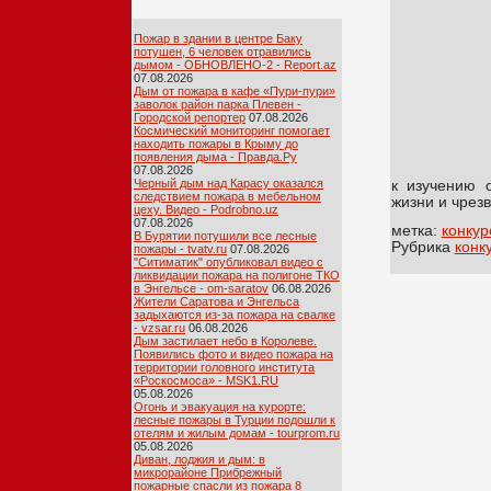
Пожар в здании в центре Баку
потушен, 6 человек отравились
дымом - ОБНОВЛЕНО-2 - Report.az
07.08.2026
Дым от пожара в кафе «Пури-пури»
заволок район парка Плевен -
Городской репортер
07.08.2026
Космический мониторинг помогает
находить пожары в Крыму до
появления дыма - Правда.Ру
07.08.2026
Черный дым над Карасу оказался
к изучению 
следствием пожара в мебельном
жизни и чрез
цеху. Видео - Podrobno.uz
07.08.2026
метка:
конкур
В Бурятии потушили все лесные
Рубрика
конк
пожары - tvatv.ru
07.08.2026
"Ситиматик" опубликовал видео с
ликвидации пожара на полигоне ТКО
в Энгельсе - om-saratov
06.08.2026
Жители Саратова и Энгельса
задыхаются из-за пожара на свалке
- vzsar.ru
06.08.2026
Дым застилает небо в Королеве.
Появились фото и видео пожара на
территории головного института
«Роскосмоса» - MSK1.RU
05.08.2026
Огонь и эвакуация на курорте:
лесные пожары в Турции подошли к
отелям и жилым домам - tourprom.ru
05.08.2026
Диван, лоджия и дым: в
микрорайоне Прибрежный
пожарные спасли из пожара 8