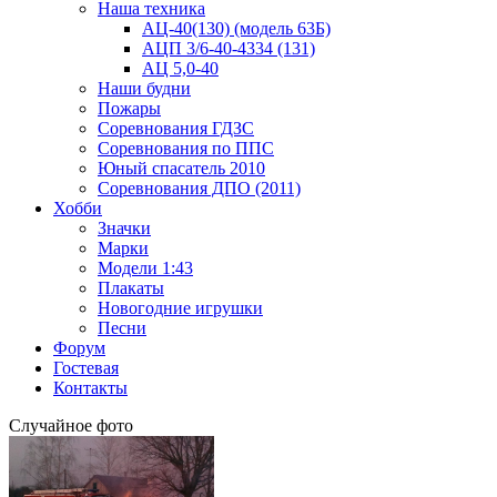
Наша техника
АЦ-40(130) (модель 63Б)
АЦП 3/6-40-4334 (131)
АЦ 5,0-40
Наши будни
Пожары
Соревнования ГДЗС
Соревнования по ППС
Юный спасатель 2010
Соревнования ДПО (2011)
Хобби
Значки
Марки
Модели 1:43
Плакаты
Новогодние игрушки
Песни
Форум
Гостевая
Контакты
Случайное фото