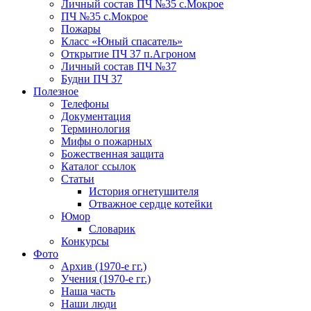
Личный состав ПЧ №35 с.Мокрое
ПЧ №35 с.Мокрое
Пожары
Класс «Юный спасатель»
Открытие ПЧ 37 п.Агроном
Личный состав ПЧ №37
Будни ПЧ 37
Полезное
Телефоны
Документация
Терминология
Мифы о пожарных
Божественная защита
Каталог ссылок
Статьи
История огнетушителя
Отважное сердце котейки
Юмор
Словарик
Конкурсы
Фото
Архив (1970-е гг.)
Учения (1970-е гг.)
Наша часть
Наши люди