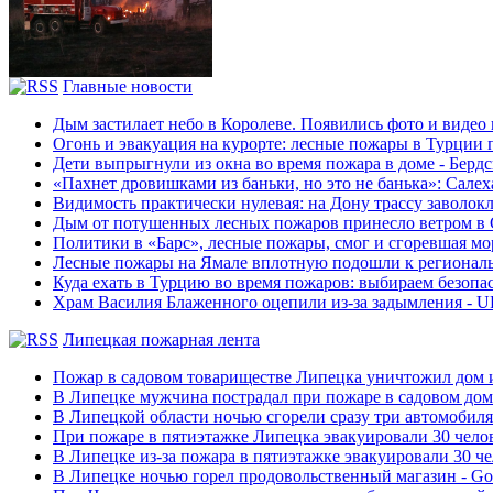
Главные новости
Дым застилает небо в Королеве. Появились фото и видео
Огонь и эвакуация на курорте: лесные пожары в Турции 
Дети выпрыгнули из окна во время пожара в доме - Берд
«Пахнет дровишками из баньки, но это не банька»: Салех
Видимость практически нулевая: на Дону трассу заволокло
Дым от потушенных лесных пожаров принесло ветром в 
Политики в «Барс», лесные пожары, смог и сгоревшая 
Лесные пожары на Ямале вплотную подошли к региональны
Куда ехать в Турцию во время пожаров: выбираем безопа
Храм Василия Блаженного оцепили из-за задымления - 
Липецкая пожарная лента
Пожар в садовом товариществе Липецка уничтожил дом и 
В Липецке мужчина пострадал при пожаре в садовом доме 
В Липецкой области ночью сгорели сразу три автомобиля -
При пожаре в пятиэтажке Липецка эвакуировали 30 челов
В Липецке из-за пожара в пятиэтажке эвакуировали 30 чело
В Липецке ночью горел продовольственный магазин - Go