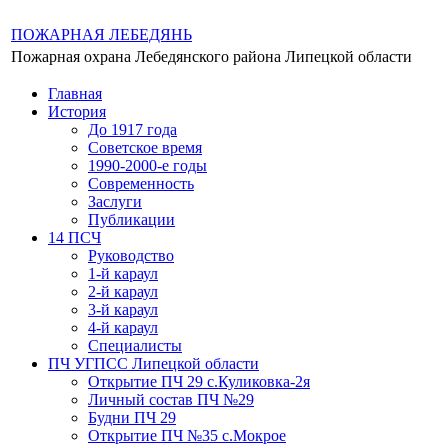
ПОЖАРНАЯ ЛЕБЕДЯНЬ
Пожарная охрана Лебедянского района Липецкой области
Главная
История
До 1917 года
Советское время
1990-2000-е годы
Современность
Заслуги
Публикации
14 ПСЧ
Руководство
1-й караул
2-й караул
3-й караул
4-й караул
Специалисты
ПЧ УГПСС Липецкой области
Открытие ПЧ 29 с.Куликовка-2я
Личный состав ПЧ №29
Будни ПЧ 29
Открытие ПЧ №35 с.Мокрое