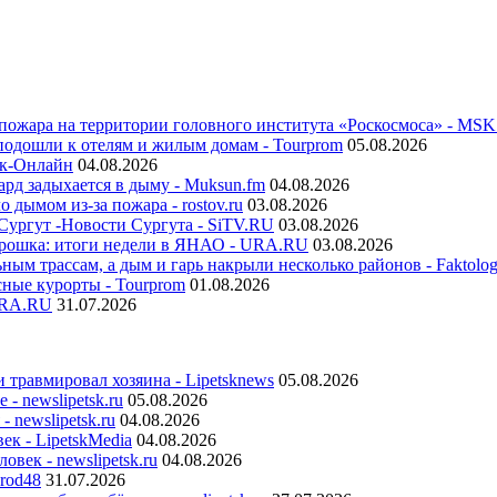
 пожара на территории головного института «Роскосмоса» - MS
подошли к отелям и жилым домам - Tourprom
05.08.2026
ск-Онлайн
04.08.2026
ард задыхается в дыму - Muksun.fm
04.08.2026
 дымом из-за пожара - rostov.ru
03.08.2026
Сургут -Новости Сургута - SiTV.RU
03.08.2026
морошка: итоги недели в ЯНАО - URA.RU
03.08.2026
м трассам, а дым и гарь накрыли несколько районов - Faktolog
сные курорты - Tourprom
01.08.2026
URA.RU
31.07.2026
травмировал хозяина - Lipetsknews
05.08.2026
- newslipetsk.ru
05.08.2026
 newslipetsk.ru
04.08.2026
ек - LipetskMedia
04.08.2026
век - newslipetsk.ru
04.08.2026
rod48
31.07.2026