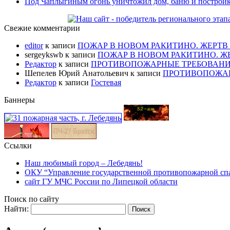
Под Чаплыгиным огонь уничтожил дом, баню и постройки,
Свежие комментарии
editor
к записи
ПОЖАР В НОВОМ РАКИТИНО. ЖЕРТВ
sergeykswb
к записи
ПОЖАР В НОВОМ РАКИТИНО. Ж
Редактор
к записи
ПРОТИВОПОЖАРНЫЕ ТРЕБОВАНИ
Шепелев Юрий Анатольевич
к записи
ПРОТИВОПОЖАР
Редактор
к записи
Гостевая
Баннеры
Ссылки
Наш любимый город – Лебедянь!
ОКУ “Управление государственной противопожарной сп
сайт ГУ МЧС России по Липецкой области
Поиск по сайту
Найти: