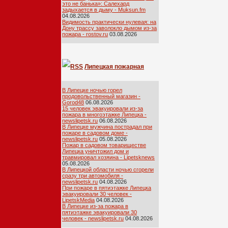
это не банька»: Салехард
задыхается в дыму - Muksun.fm
04.08.2026
Видимость практически нулевая: на
Дону трассу заволокло дымом из-за
пожара - rostov.ru
03.08.2026
Липецкая пожарная
лента
В Липецке ночью горел
продовольственный магазин -
Gorod48
06.08.2026
15 человек эвакуировали из-за
пожара в многоэтажке Липецка -
newslipetsk.ru
06.08.2026
В Липецке мужчина пострадал при
пожаре в садовом доме -
newslipetsk.ru
05.08.2026
Пожар в садовом товариществе
Липецка уничтожил дом и
травмировал хозяина - Lipetsknews
05.08.2026
В Липецкой области ночью сгорели
сразу три автомобиля -
newslipetsk.ru
04.08.2026
При пожаре в пятиэтажке Липецка
эвакуировали 30 человек -
LipetskMedia
04.08.2026
В Липецке из-за пожара в
пятиэтажке эвакуировали 30
человек - newslipetsk.ru
04.08.2026