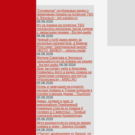
"Ситиматик" опубликовал видео с
ликвидации пожара на полигоне ТКО
в Энгельсе - om-saratov.ru
06.08.2026
Из-за пожара на полигоне ТБО
энгельситы несколько часов сидели
с закрытыми окнами - Взгляд-инфо
06.08.2026
Черный столб дыма виден за
несколько километров: в Кривом
Роге горит "Центральный рынок"
(ФОТО, ВИДЕО) - vidomo.media
06.08.2026
Жители Саратова и Энгельса
задыхаются из-за пожара на свалке
- Взгляд-инфо
06.08.2026
Дым застилает небо в Королеве.
Появились фото и видео пожара на
территории головного института
«Роскосмоса» - MSK1.RU
05.08.2026
Огонь и эвакуация на курорте:
лесные пожары в Турции подошли к
отелям и жилым домам - Tourprom
05.08.2026
Диван, лоджия и дым: в
микрорайоне Прибрежный
пожарные спасли из пожара 8
человек и 2 животных - Первый
городской канал Калининград
05.08.2026
Дети выпрыгнули из окна во время
пожара в доме - Бердск-Онлайн
04.08.2026
«Пахнет дровишками из баньки, но