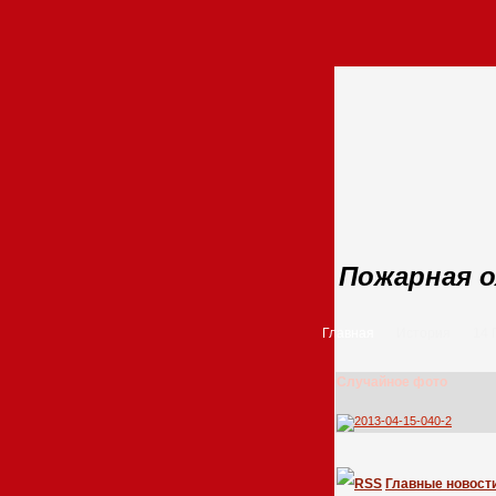
Пожарная о
Главная
История
14
Случайное фото
Главные новост