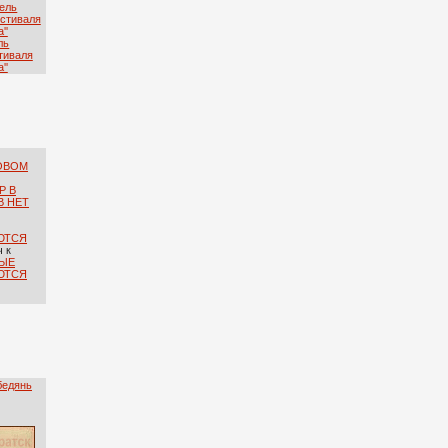
ль
тиваля
''
ОВОМ
Р В
В НЕТ
ЮТСЯ
ч
к
ЫЕ
ЮТСЯ