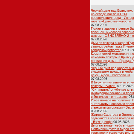
Черный дым над Брянском:
на складе масла и ГСМ
переполошил город - Интер
газета «Брянские новости
07.08.2026
Пожар в здании в центре Ба
потушен, 6 человек отрави
дымом - ОБНОВЛЕНО-2 - re
07.08.2026
Дым от пожара в кафе «Пур
заволок район парка Плевен
Городской репортер
07.08.2
Космический мониторинг п
находить пожары в Крыму 
появления дыма - Правда.Р
07.08.2026
Черный дым над Карасу ок
следствием пожара в мебе
цеху. Видео - Podrobno.uz
07.08.2026
В Бурятии потушили все ле
пожары - tvatv.ru
07.08.2026
"Ситиматик" опубликовал в
ликвидации пожара на поли
в Энгельсе - om-saratov
06.
Из-за пожара на полигоне 
энгельситы несколько часо
с закрытыми окнами - Взгл
06.08.2026
Жители Саратова и Энгель
задыхаются из-за пожара н
- Взгляд-инфо
06.08.2026
Дым застилает небо в Коро
Появились фото и видео по
территории головного инсти