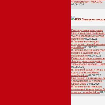
«Роскосмоса» - MSK1.RU
05.08.2026
Липецкая пожар
лента
Площадь пожара на улице
Передельческой составила 
тысячи квадратных метров 
gorod48.ru
07.08.2026
В Липецке ночью горел
продовольственный магазин
gorod48.ru
06.08.2026
В Липецке мужчина пострад
пожаре в садовом доме -
newslipetsk.ru
05.08.2026
Пожар в садовом товарище
Липецка уничтожил дом и
травмировал хозяина - Lipe
05.08.2026
В Липецкой области ночью 
сразу три автомобиля -
newslipetsk.ru
04.08.2026
При пожаре в пятиэтажке Л
эвакуировали 30 человек -
LipetskMedia
04.08.2026
В Липецке из-за пожара в
пятиэтажке эвакуировали 3
человек - newslipetsk.ru
04.