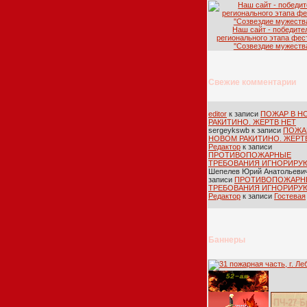
Наш сайт - победите
регионального этапа фес
''Созвездие мужества
Свежие комментарии
editor
к записи
ПОЖАР В Н
РАКИТИНО. ЖЕРТВ НЕТ
sergeykswb
к записи
ПОЖА
НОВОМ РАКИТИНО. ЖЕРТ
Редактор
к записи
ПРОТИВОПОЖАРНЫЕ
ТРЕБОВАНИЯ ИГНОРИРУ
Шепелев Юрий Анатольеви
записи
ПРОТИВОПОЖАРН
ТРЕБОВАНИЯ ИГНОРИРУ
Редактор
к записи
Гостевая
Баннеры