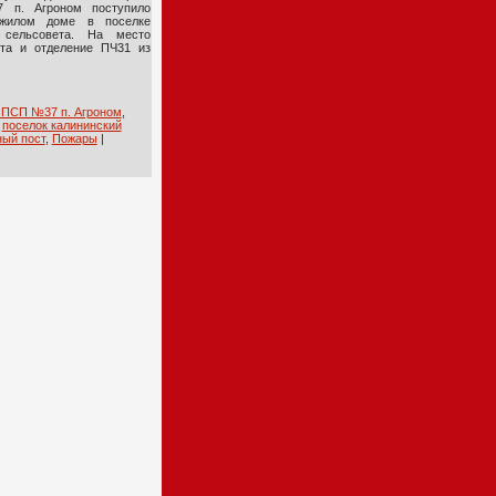
 п. Агроном поступило
жилом доме в поселке
 сельсовета. На место
та и отделение ПЧ31 из
ПСП №37 п. Агроном
,
,
поселок калининский
ый пост
,
Пожары
|