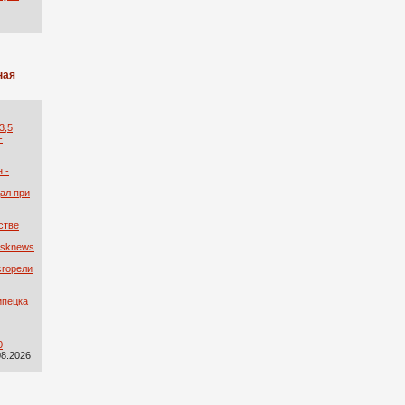
ная
3,5
-
 -
ал при
стве
tsknews
сгорели
ипецка
0
08.2026