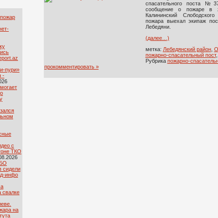
спасательного поста №37
сообщение о пожаре в 
Калининский Слободского
 пожар
пожара выехал экипаж пос
Лебедяни.
нет-
(далее…)
ку
метка:
Лебедянский район
,
О
лись
пожарно-спасательный пост
port.az
Рубрика
пожарно-спасательн
прокомментировать »
и-пури»
 -
026
омогает
до
у
азался
льном
сные
идео с
гоне ТКО
08.2026
ТБО
в сидели
яд-инфо
са
а свалке
леве.
жара на
тута