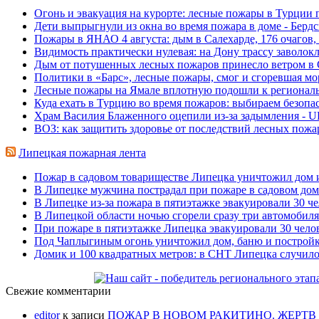
Огонь и эвакуация на курорте: лесные пожары в Турции 
Дети выпрыгнули из окна во время пожара в доме - Берд
Пожары в ЯНАО 4 августа: дым в Салехарде, 176 очагов,
Видимость практически нулевая: на Дону трассу заволокло
Дым от потушенных лесных пожаров принесло ветром в 
Политики в «Барс», лесные пожары, смог и сгоревшая 
Лесные пожары на Ямале вплотную подошли к региональны
Куда ехать в Турцию во время пожаров: выбираем безопа
Храм Василия Блаженного оцепили из-за задымления - 
ВОЗ: как защитить здоровье от последствий лесных пожар
Липецкая пожарная лента
Пожар в садовом товариществе Липецка уничтожил дом и 
В Липецке мужчина пострадал при пожаре в садовом доме 
В Липецке из-за пожара в пятиэтажке эвакуировали 30 чело
В Липецкой области ночью сгорели сразу три автомобиля -
При пожаре в пятиэтажке Липецка эвакуировали 30 челов
Под Чаплыгиным огонь уничтожил дом, баню и постройки,
Домик и 100 квадратных метров: в СНТ Липецка случилось 
Свежие комментарии
editor
к записи
ПОЖАР В НОВОМ РАКИТИНО. ЖЕРТВ