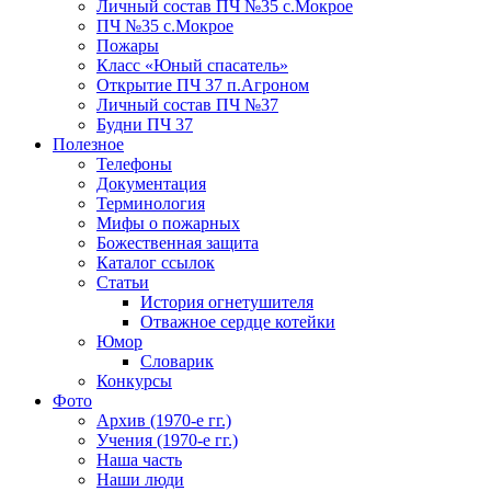
Личный состав ПЧ №35 с.Мокрое
ПЧ №35 с.Мокрое
Пожары
Класс «Юный спасатель»
Открытие ПЧ 37 п.Агроном
Личный состав ПЧ №37
Будни ПЧ 37
Полезное
Телефоны
Документация
Терминология
Мифы о пожарных
Божественная защита
Каталог ссылок
Статьи
История огнетушителя
Отважное сердце котейки
Юмор
Словарик
Конкурсы
Фото
Архив (1970-е гг.)
Учения (1970-е гг.)
Наша часть
Наши люди