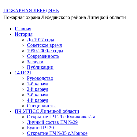
ПОЖАРНАЯ ЛЕБЕДЯНЬ
Пожарная охрана Лебедянского района Липецкой области
Главная
История
До 1917 года
Советское время
1990-2000-е годы
Современность
Заслуги
Публикации
14 ПСЧ
Руководство
1-й караул
2-й караул
3-й караул
4-й караул
Специалисты
ПЧ УГПСС Липецкой области
Открытие ПЧ 29 с.Куликовка-2я
Личный состав ПЧ №29
Будни ПЧ 29
Открытие ПЧ №35 с.Мокрое