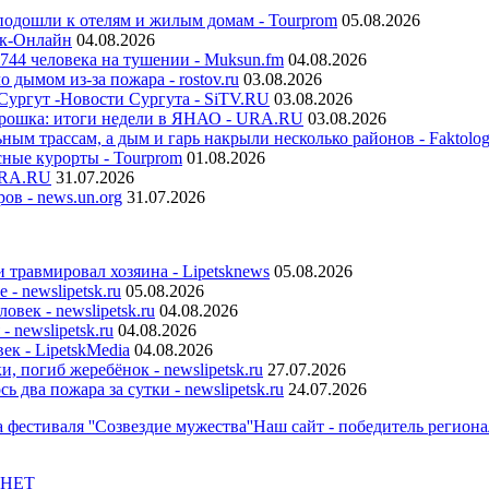
подошли к отелям и жилым домам - Tourprom
05.08.2026
ск-Онлайн
04.08.2026
 744 человека на тушении - Muksun.fm
04.08.2026
 дымом из-за пожара - rostov.ru
03.08.2026
Сургут -Новости Сургута - SiTV.RU
03.08.2026
морошка: итоги недели в ЯНАО - URA.RU
03.08.2026
м трассам, а дым и гарь накрыли несколько районов - Faktolog
сные курорты - Tourprom
01.08.2026
URA.RU
31.07.2026
ов - news.un.org
31.07.2026
травмировал хозяина - Lipetsknews
05.08.2026
- newslipetsk.ru
05.08.2026
век - newslipetsk.ru
04.08.2026
 newslipetsk.ru
04.08.2026
ек - LipetskMedia
04.08.2026
 погиб жеребёнок - newslipetsk.ru
27.07.2026
два пожара за сутки - newslipetsk.ru
24.07.2026
Наш сайт - победитель регионал
 НЕТ