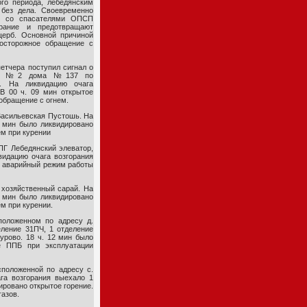
го периода, лебедянским
 без дела. Своевременно
о со спасателями ОПСП
орание и предотвращают
ерб. Основной причиной
еосторожное обращение с
петчера поступил сигнал о
ире №2 дома №137 по
. На ликвидацию очага
В 00 ч. 09 мин открытое
обращение с огнем.
Васильевская Пустошь. На
0 мин было ликвидировано
ем при курении
ПГ Лебедянский элеватор,
видацию очага возгорания
— аварийный режим работы
 хозяйственный сарай. На
4 мин было ликвидировано
м при курении.
оложенном по адресу д.
еление 31ПЧ, 1 отделение
урово. 18 ч. 12 мин было
е ППБ при эксплуатации
сположенной по адресу с.
ага возгорания выехало 1
ировано открытое горение.
азов.