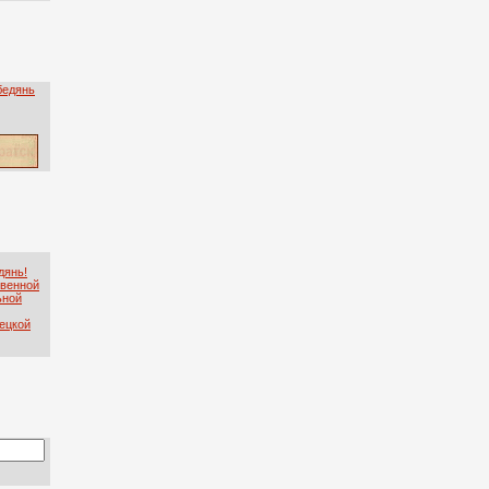
дянь!
твенной
ьной
ецкой