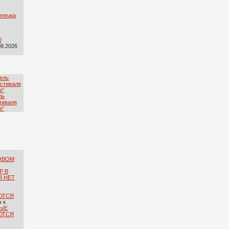
ипецка
0
08.2026
ль
тиваля
''
ОВОМ
Р В
В НЕТ
ЮТСЯ
ч
к
ЫЕ
ЮТСЯ