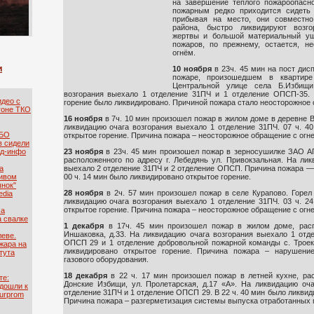
на завершение теплого пожароопасно
пожарным редко приходится сидеть
прибывая на место, они совместн
района, быстро ликвидируют возг
жертвы и большой материальный ущ
пожаров, по прежнему, остается, н
огнём.
и
10 ноября
в 23ч. 45 мин на пост дис
пожаре, произошедшем в кварт
Центральной улице села Б.Избищи
возгорания выехало 1 отделение 31ПЧ и 1 отделение ОПСП-35. 
идео с
горение было ликвидировано. Причиной пожара стало неосторожное 
гоне ТКО
16 ноября
в 7ч. 10 мин произошел пожар в жилом доме в деревне 
ликвидацию очага возгорания выехало 1 отделение 31ПЧ. 07 ч. 4
ТБО
открытое горение. Причина пожара – неосторожное обращение с огн
в сидели
23 ноября
в 23ч. 45 мин произошел пожар в зерносушилке ЗАО А
яд-инфо
расположенного по адресу г. Лебедянь ул. Привокзальная. На лик
выехало 2 отделение 31ПЧ и 2 отделение ОПСП. Причина пожара 
а
00 ч. 14 мин было ликвидировано открытое горение.
ривом
ынок"
28 ноября
в 2ч. 57 мин произошел пожар в селе Курапово. Горел
edia
ликвидацию очага возгорания выехало 1 отделение 31ПЧ. 03 ч. 2
открытое горение. Причина пожара – неосторожное обращение с огне
са
а свалке
1 декабря
в 17ч. 45 мин произошел пожар в жилом доме, расп
Иншаковка, д.33. На ликвидацию очага возгорания выехало 1 отд
леве.
ОПСП 29 и 1 отделение добровольной пожарной команды с. Троек
жара на
ликвидировано открытое горение. Причина пожара – нарушени
тута
газового оборудования.
18 декабря
в 22 ч. 17 мин произошел пожар в летней кухне, ра
те:
Донские Избищи, ул. Пролетарская, д.17 «А». На ликвидацию оч
дошли к
отделение 31ПЧ и 1 отделение ОПСП 29. В 22 ч. 40 мин было ликвид
urprom
Причина пожара – разгерметизация системы выпуска отработанных г