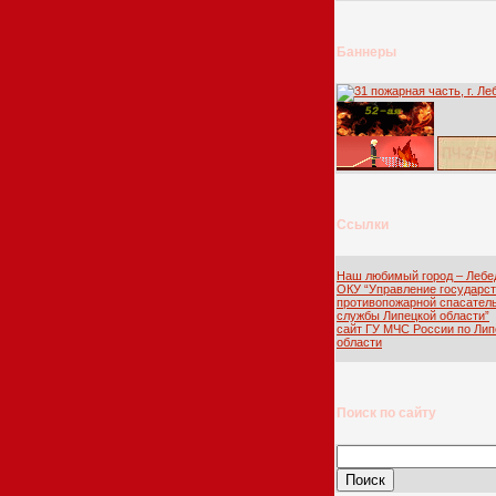
Баннеры
Ссылки
Наш любимый город – Лебе
ОКУ “Управление государс
противопожарной спасател
службы Липецкой области”
сайт ГУ МЧС России по Лип
области
Поиск по сайту
Найти: