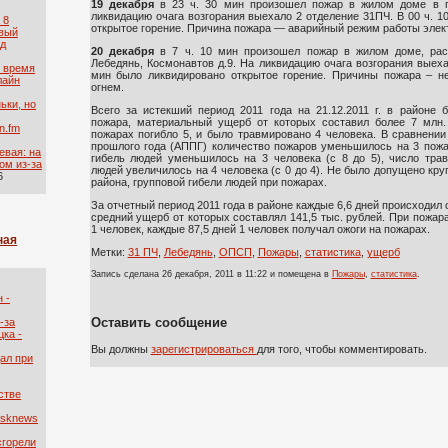
19 декабря
в 23 ч. 30 мин произошел пожар в жилом доме в п
ликвидацию очага возгорания выехало 2 отделение 31ПЧ. В 00 ч. 
 8
открытое горение. Причина пожара — аварийный режим работы элек
рвый
ад
20 декабря
в 7 ч. 10 мин произошел пожар в жилом доме, рас
Лебедянь, Космонавтов д.9. На ликвидацию очага возгорания выеха
о время
мин было ликвидировано открытое горение. Причины пожара – н
лайн
огнем.
ьки, но
Всего за истекший период 2011 года на 21.12.2011 г. в районе 
пожара, материальный ущерб от которых составил более 7 млн
n.fm
пожарах погибло 5, и было травмировано 4 человека. В сравнени
прошлого года (АППГ) количество пожаров уменьшилось на 3 пожар
евая: на
гибель людей уменьшилось на 3 человека (с 8 до 5), число тра
ом из-за
людей увеличилось на 4 человека (с 0 до 4). Не было допущено кр
6
района, групповой гибели людей при пожарах.
За отчетный период 2011 года в районе каждые 6,6 дней происходил
средний ущерб от которых составлял 141,5 тыс. рублей. При пожар
1 человек, каждые 87,5 дней 1 человек получал ожоги на пожарах.
ная
Метки:
31 ПЧ
,
Лебедянь
,
ОПСП
,
Пожары
,
статистика
,
ущерб
Запись сделана 26 декабря, 2011 в 11:22 и помещена в
Пожары
,
статистика
.
 -
Оставить сообщение
-за
ка -
Вы должны
зарегистрироваться
для того, чтобы комментировать.
ал при
стве
tsknews
сгорели