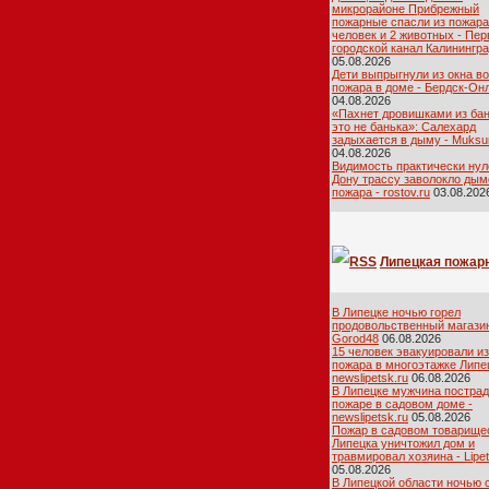
микрорайоне Прибрежный
пожарные спасли из пожара
человек и 2 животных - Пе
городской канал Калинингр
05.08.2026
Дети выпрыгнули из окна в
пожара в доме - Бердск-Он
04.08.2026
«Пахнет дровишками из бан
это не банька»: Салехард
задыхается в дыму - Muksu
04.08.2026
Видимость практически нул
Дону трассу заволокло дым
пожара - rostov.ru
03.08.202
Липецкая пожар
лента
В Липецке ночью горел
продовольственный магазин
Gorod48
06.08.2026
15 человек эвакуировали из
пожара в многоэтажке Липец
newslipetsk.ru
06.08.2026
В Липецке мужчина пострад
пожаре в садовом доме -
newslipetsk.ru
05.08.2026
Пожар в садовом товарище
Липецка уничтожил дом и
травмировал хозяина - Lipe
05.08.2026
В Липецкой области ночью 