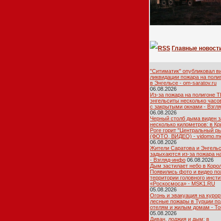
Главные новост
"Ситиматик" опубликовал в
ликвидации пожара на поли
в Энгельсе - om-saratov.ru
06.08.2026
Из-за пожара на полигоне 
энгельситы несколько часо
с закрытыми окнами - Взгл
06.08.2026
Черный столб дыма виден з
несколько километров: в К
Роге горит "Центральный р
(ФОТО, ВИДЕО) - vidomo.m
06.08.2026
Жители Саратова и Энгель
задыхаются из-за пожара н
- Взгляд-инфо
06.08.2026
Дым застилает небо в Коро
Появились фото и видео по
территории головного инсти
«Роскосмоса» - MSK1.RU
05.08.2026
Огонь и эвакуация на курор
лесные пожары в Турции по
отелям и жилым домам - To
05.08.2026
Диван, лоджия и дым: в