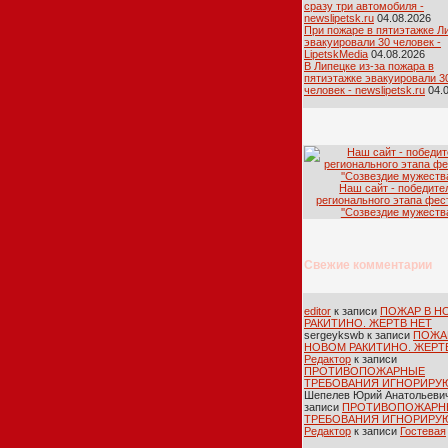
сразу три автомобиля -
newslipetsk.ru
04.08.2026
При пожаре в пятиэтажке Л
эвакуировали 30 человек -
LipetskMedia
04.08.2026
В Липецке из-за пожара в
пятиэтажке эвакуировали 3
человек - newslipetsk.ru
04.
Наш сайт - победите
регионального этапа фес
''Созвездие мужества
Свежие комментарии
editor
к записи
ПОЖАР В Н
РАКИТИНО. ЖЕРТВ НЕТ
sergeykswb
к записи
ПОЖА
НОВОМ РАКИТИНО. ЖЕРТ
Редактор
к записи
ПРОТИВОПОЖАРНЫЕ
ТРЕБОВАНИЯ ИГНОРИРУ
Шепелев Юрий Анатольеви
записи
ПРОТИВОПОЖАРН
ТРЕБОВАНИЯ ИГНОРИРУ
Редактор
к записи
Гостевая