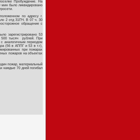
оселке Пробуждение. На
10 мин было ликвидировано
тросети.
положенном по адресу г.
ло 2 отд 31ПЧ. В 07 ч. 30
еосторожное обращение с
было зарегистрировано 53
. 500 тысяч рублей. При
и с аналогичным периодом
а (56 в АППГ и 53 в т.г),
вмированных при пожарах
упных пожаров на объектах
 один пожар, материальный
ах каждые 70 дней погибал