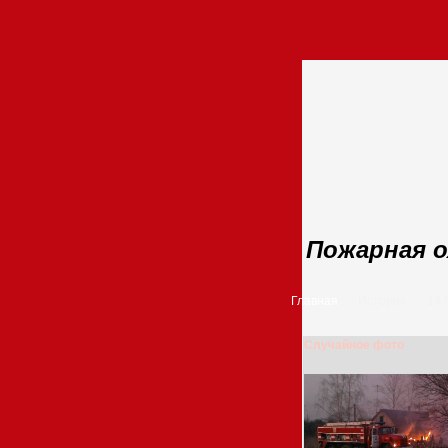
Пожарная о
Главная
История
14
Случайное фото