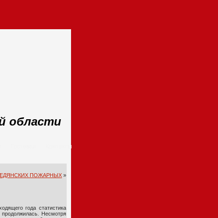
ой области
м
Гостевая
Контакты
БЕДЯНСКИХ ПОЖАРНЫХ
»
одящего года статистика
 продолжилась. Несмотря