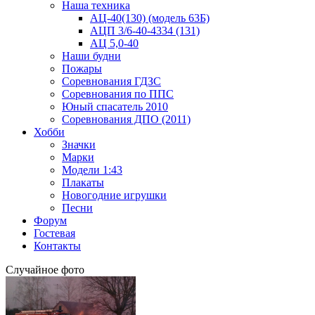
Наша техника
АЦ-40(130) (модель 63Б)
АЦП 3/6-40-4334 (131)
АЦ 5,0-40
Наши будни
Пожары
Соревнования ГДЗС
Соревнования по ППС
Юный спасатель 2010
Соревнования ДПО (2011)
Хобби
Значки
Марки
Модели 1:43
Плакаты
Новогодние игрушки
Песни
Форум
Гостевая
Контакты
Случайное фото