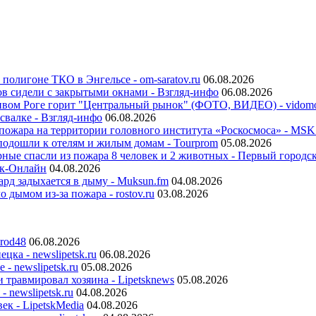
полигоне ТКО в Энгельсе - om-saratov.ru
06.08.2026
ов сидели с закрытыми окнами - Взгляд-инфо
06.08.2026
ривом Роге горит "Центральный рынок" (ФОТО, ВИДЕО) - vidom
свалке - Взгляд-инфо
06.08.2026
 пожара на территории головного института «Роскосмоса» - MS
подошли к отелям и жилым домам - Tourprom
05.08.2026
ые спасли из пожара 8 человек и 2 животных - Первый городс
ск-Онлайн
04.08.2026
ард задыхается в дыму - Muksun.fm
04.08.2026
 дымом из-за пожара - rostov.ru
03.08.2026
rod48
06.08.2026
цка - newslipetsk.ru
06.08.2026
- newslipetsk.ru
05.08.2026
травмировал хозяина - Lipetsknews
05.08.2026
 newslipetsk.ru
04.08.2026
ек - LipetskMedia
04.08.2026