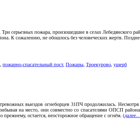
 Три серьезных пожара, произошедшие в селах Лебедянского рай
йона. К сожалению, не обошлось без человеческих жертв. Поздн
,
пожарно-спасательный пост
,
Пожары
,
Троекурово
,
ущерб
а тревожных выездов огнеборцев 31ПЧ продолжилась. Несмотря 
прибывая на место, они совместно со спасателями ОПСП район
 прежнему, остается, неосторожное обращение с огнём.
(далее