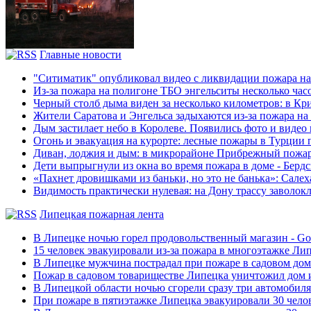
Главные новости
"Ситиматик" опубликовал видео с ликвидации пожара на 
Из-за пожара на полигоне ТБО энгельситы несколько час
Черный столб дыма виден за несколько километров: в К
Жители Саратова и Энгельса задыхаются из-за пожара на 
Дым застилает небо в Королеве. Появились фото и видео
Огонь и эвакуация на курорте: лесные пожары в Турции 
Диван, лоджия и дым: в микрорайоне Прибрежный пожарн
Дети выпрыгнули из окна во время пожара в доме - Берд
«Пахнет дровишками из баньки, но это не банька»: Салех
Видимость практически нулевая: на Дону трассу заволокло
Липецкая пожарная лента
В Липецке ночью горел продовольственный магазин - Go
15 человек эвакуировали из-за пожара в многоэтажке Липе
В Липецке мужчина пострадал при пожаре в садовом доме 
Пожар в садовом товариществе Липецка уничтожил дом и 
В Липецкой области ночью сгорели сразу три автомобиля -
При пожаре в пятиэтажке Липецка эвакуировали 30 челов