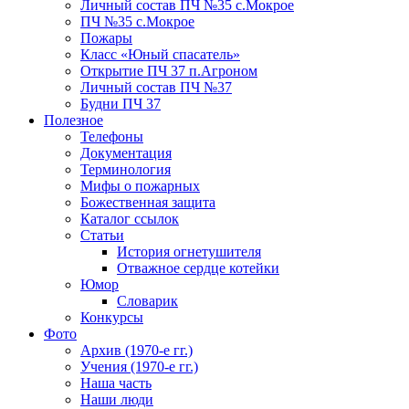
Личный состав ПЧ №35 с.Мокрое
ПЧ №35 с.Мокрое
Пожары
Класс «Юный спасатель»
Открытие ПЧ 37 п.Агроном
Личный состав ПЧ №37
Будни ПЧ 37
Полезное
Телефоны
Документация
Терминология
Мифы о пожарных
Божественная защита
Каталог ссылок
Статьи
История огнетушителя
Отважное сердце котейки
Юмор
Словарик
Конкурсы
Фото
Архив (1970-е гг.)
Учения (1970-е гг.)
Наша часть
Наши люди