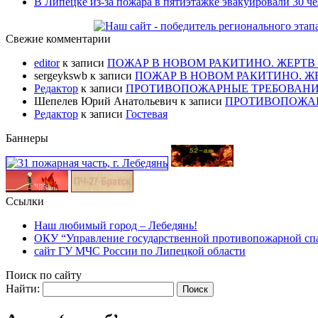
В Липецке из-за пожара в пятиэтажке эвакуировали 30 чело
Свежие комментарии
editor
к записи
ПОЖАР В НОВОМ РАКИТИНО. ЖЕРТВ
sergeykswb
к записи
ПОЖАР В НОВОМ РАКИТИНО. Ж
Редактор
к записи
ПРОТИВОПОЖАРНЫЕ ТРЕБОВАНИ
Шепелев Юрий Анатольевич
к записи
ПРОТИВОПОЖАР
Редактор
к записи
Гостевая
Баннеры
Ссылки
Наш любимый город – Лебедянь!
ОКУ “Управление государственной противопожарной сп
сайт ГУ МЧС России по Липецкой области
Поиск по сайту
Найти: