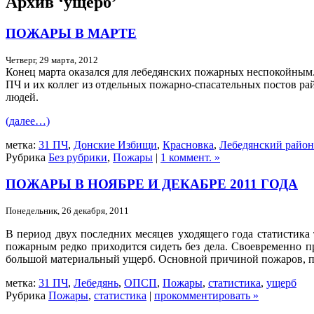
Архив ‘ущерб’
ПОЖАРЫ В МАРТЕ
Четверг, 29 марта, 2012
Конец марта оказался для лебедянских пожарных неспокойным.
ПЧ и их коллег из отдельных пожарно-спасательных постов ра
людей.
(далее…)
метка:
31 ПЧ
,
Донские Избищи
,
Красновка
,
Лебедянский район
Рубрика
Без рубрики
,
Пожары
|
1 коммент. »
ПОЖАРЫ В НОЯБРЕ И ДЕКАБРЕ 2011 ГОДА
Понедельник, 26 декабря, 2011
В период двух последних месяцев уходящего года статистик
пожарным редко приходится сидеть без дела. Своевременно 
большой материальный ущерб. Основной причиной пожаров, по
метка:
31 ПЧ
,
Лебедянь
,
ОПСП
,
Пожары
,
статистика
,
ущерб
Рубрика
Пожары
,
статистика
|
прокомментировать »