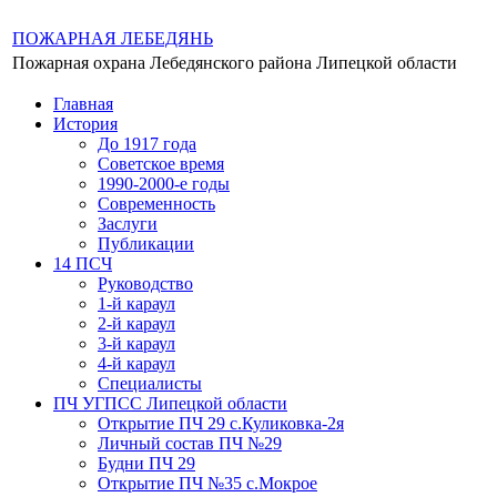
ПОЖАРНАЯ ЛЕБЕДЯНЬ
Пожарная охрана Лебедянского района Липецкой области
Главная
История
До 1917 года
Советское время
1990-2000-е годы
Современность
Заслуги
Публикации
14 ПСЧ
Руководство
1-й караул
2-й караул
3-й караул
4-й караул
Специалисты
ПЧ УГПСС Липецкой области
Открытие ПЧ 29 с.Куликовка-2я
Личный состав ПЧ №29
Будни ПЧ 29
Открытие ПЧ №35 с.Мокрое