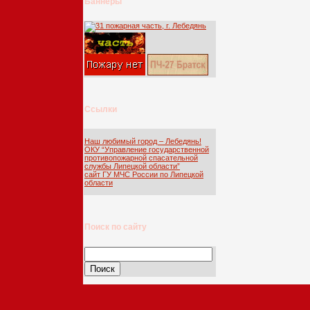
Баннеры
Ссылки
Наш любимый город – Лебедянь!
ОКУ “Управление государственной
противопожарной спасательной
службы Липецкой области”
сайт ГУ МЧС России по Липецкой
области
Поиск по сайту
Найти: