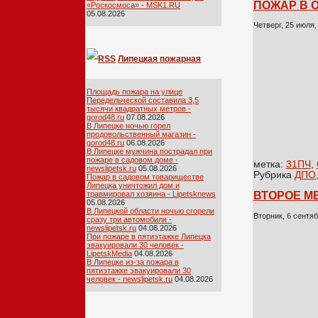
ПОЖАР В 
«Роскосмоса» - MSK1.RU
05.08.2026
Четверг, 25 июля,
Липецкая пожарная
лента
Площадь пожара на улице
Передельческой составила 3,5
тысячи квадратных метров -
gorod48.ru
07.08.2026
В Липецке ночью горел
продовольственный магазин -
gorod48.ru
06.08.2026
В Липецке мужчина пострадал при
пожаре в садовом доме -
метка:
31ПЧ
,
newslipetsk.ru
05.08.2026
Рубрика
ДПО
Пожар в садовом товариществе
Липецка уничтожил дом и
травмировал хозяина - Lipetsknews
ВТОРОЕ М
05.08.2026
В Липецкой области ночью сгорели
Вторник, 6 сентяб
сразу три автомобиля -
newslipetsk.ru
04.08.2026
При пожаре в пятиэтажке Липецка
эвакуировали 30 человек -
LipetskMedia
04.08.2026
В Липецке из-за пожара в
пятиэтажке эвакуировали 30
человек - newslipetsk.ru
04.08.2026